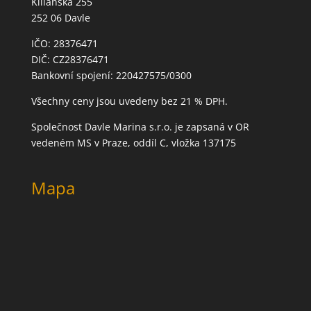
Kiliánská 255
252 06 Davle
IČO: 28376471
DIČ: CZ28376471
Bankovní spojení: 220427575/0300
Všechny ceny jsou uvedeny bez 21 % DPH.
Společnost Davle Marina s.r.o. je zapsaná v OR
vedeném MS v Praze, oddíl C, vložka 137175
Mapa