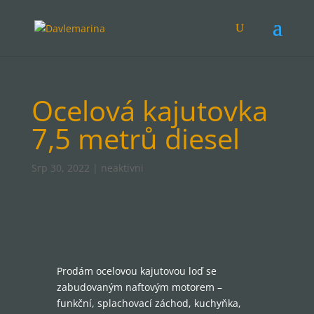
Ocelová kajutovka
7,5 metrů diesel
Srp 30, 2022
|
neaktivni
Prodám ocelovou kajutovou loď se
zabudovaným naftovým motorem –
funkční, splachovací záchod, kuchyňka,