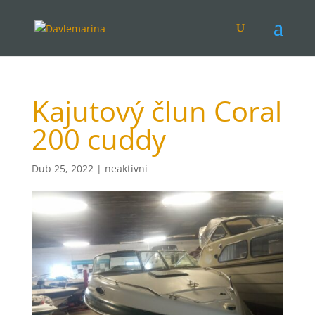
Kajutový člun Coral
200 cuddy
Dub 25, 2022
|
neaktivni