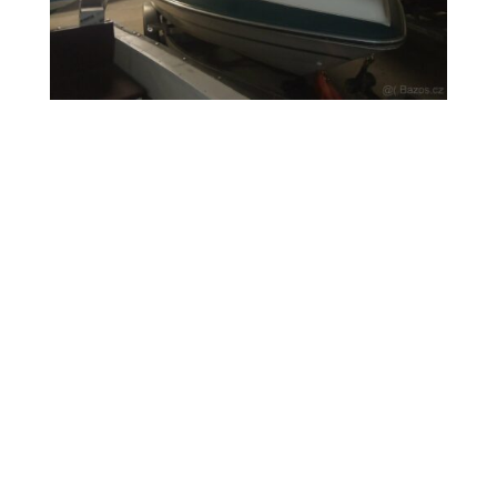
Prodám prostorný motorový kajutový člun
Coral 200 cuddy, s motorem Volvo penta
3.0, výkon 140 koní, délka 6,15 m, šířka
2,55 m, rok výroby 1997, pro 7 osob,
camping stan, rádio, včetně vleku, motor
po servisu, loď připravena na sezónu
Cena: 315 000,- Kč