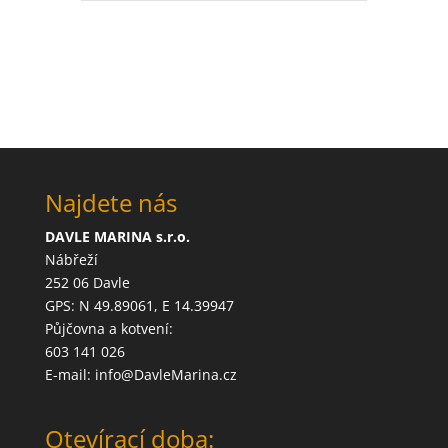
Najdete nás
DAVLE MARINA s.r.o.
Nábřeží
252 06 Davle
GPS: N 49.89061, E 14.39947
Půjčovna a kotvení:
603 141 026
E-mail: info@DavleMarina.cz
Otevírací doba: