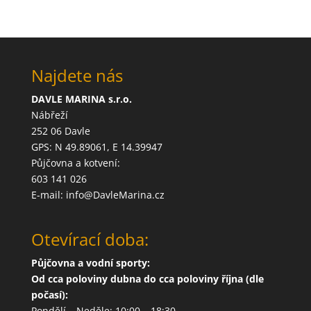
Najdete nás
DAVLE MARINA s.r.o.
Nábřeží
252 06 Davle
GPS: N 49.89061, E 14.39947
Půjčovna a kotvení:
603 141 026
E-mail: info@DavleMarina.cz
Otevírací doba:
Půjčovna a vodní sporty:
Od cca poloviny dubna do cca poloviny října (dle
počasí):
Pondělí – Neděle: 10:00 – 18:30